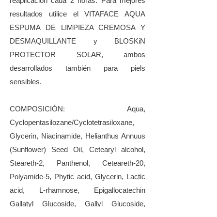
reaplicación cada 2 horas. Para mejores
resultados utilice el VITAFACE AQUA
ESPUMA DE LIMPIEZA CREMOSA Y
DESMAQUILLANTE y BLOSKiN
PROTECTOR SOLAR, ambos
desarrollados también para piels
sensibles.
COMPOSICIÓN: Aqua,
Cyclopentasilozane/Cyclotetrasiloxane,
Glycerin, Niacinamide, Helianthus Annuus
(Sunflower) Seed Oil, Cetearyl alcohol,
Steareth-2, Panthenol, Ceteareth-20,
Polyamide-5, Phytic acid, Glycerin, Lactic
acid, L-rhamnose, Epigallocatechin
Gallatyl Glucoside, Gallyl Glucoside,