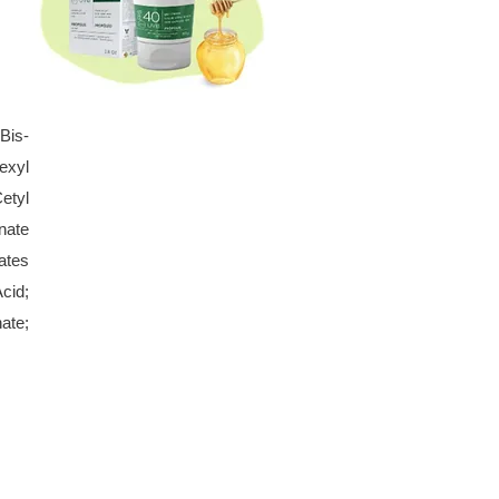
s de
n al
Bis-
exyl
etyl
nate
ates
cid;
ate;