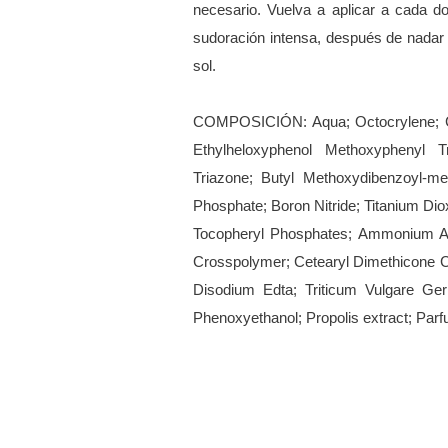
necesario. Vuelva a aplicar a cada d
sudoración intensa, después de nadar 
sol.
COMPOSICIÓN: Aqua; Octocrylene; C12-
Ethylheloxyphenol Methoxyphenyl T
Triazone; Butyl Methoxydibenzoyl-me
Phosphate; Boron Nitride; Titanium Diox
Tocopheryl Phosphates; Ammonium Acr
Crosspolymer; Cetearyl Dimethicone C
Disodium Edta; Triticum Vulgare Ge
Phenoxyethanol; Propolis extract; Parf