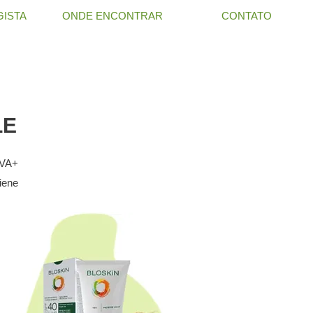
ISTA
ONDE ENCONTRAR
CONTATO
LE
UVA+
iene
 las
 sea