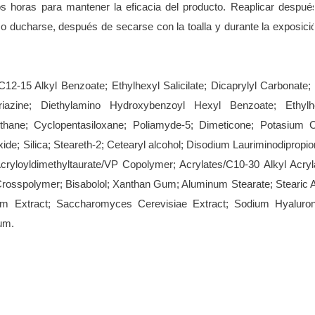
os horas para mantener la eficacia del producto. Reaplicar despué
o ducharse, después de secarse con la toalla y durante la exposició
15 Alkyl Benzoate; Ethylhexyl Salicilate; Dicaprylyl Carbonate; 
riazine; Diethylamino Hydroxybenzoyl Hexyl Benzoate; Ethylh
thane; Cyclopentasiloxane; Poliamyde-5; Dimeticone; Potasium C
ide; Silica; Steareth-2; Cetearyl alcohol; Disodium Lauriminodipropio
yloyldimethyltaurate/VP Copolymer; Acrylates/C10-30 Alkyl Acryl
rosspolymer; Bisabolol; Xanthan Gum; Aluminum Stearate; Stearic A
rm Extract; Saccharomyces Cerevisiae Extract; Sodium Hyaluron
um.