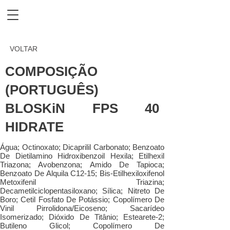
VOLTAR
COMPOSIÇÃO
(PORTUGUÊS)
BLOSKiN FPS 40
HIDRATE
Água; Octinoxato; Dicaprilil Carbonato; Benzoato
De Dietilamino Hidroxibenzoil Hexila; Etilhexil
Triazona; Avobenzona; Amido De Tapioca;
Benzoato De Alquila C12-15; Bis-Etilhexiloxifenol
Metoxifenil Triazina;
Decametilciclopentasiloxano; Sílica; Nitreto De
Boro; Cetil Fosfato De Potássio; Copolímero De
Vinil Pirrolidona/Eicoseno; Sacarídeo
Isomerizado; Dióxido De Titânio; Estearete-2;
Butileno Glicol; Copolímero De