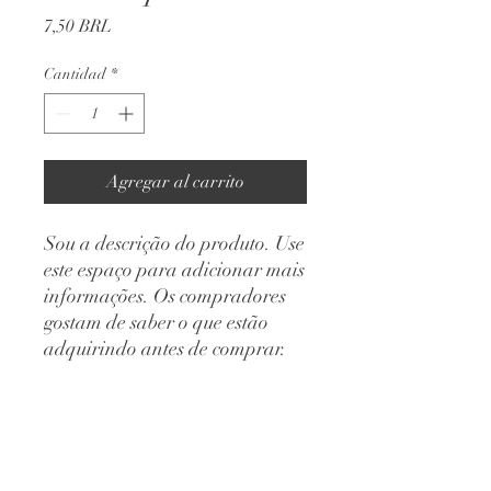
Precio
7,50 BRL
Cantidad
*
Agregar al carrito
Sou a descrição do produto. Use 
este espaço para adicionar mais 
informações. Os compradores 
gostam de saber o que estão 
adquirindo antes de comprar.
DETALHES DO PRODUTO
Use este espaço para adicionar mais
POLÍTICA DE DEVOLUÇÃO E