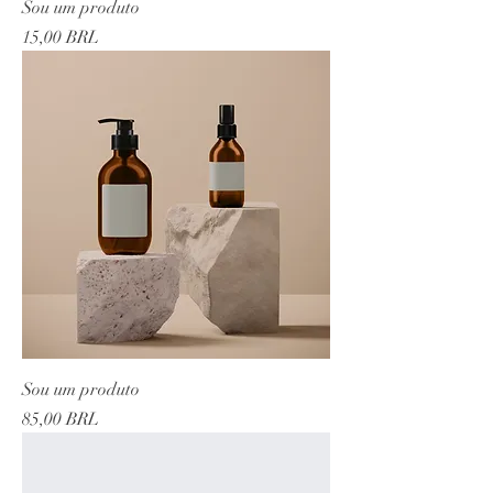
Sou um produto
Precio
15,00 BRL
Sou um produto
Precio
85,00 BRL